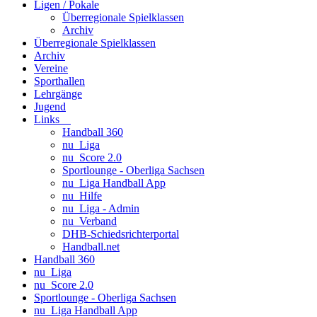
Ligen / Pokale
Überregionale Spielklassen
Archiv
Überregionale Spielklassen
Archiv
Vereine
Sporthallen
Lehrgänge
Jugend
Links
Handball 360
nu_Liga
nu_Score 2.0
Sportlounge - Oberliga Sachsen
nu_Liga Handball App
nu_Hilfe
nu_Liga - Admin
nu_Verband
DHB-Schiedsrichterportal
Handball.net
Handball 360
nu_Liga
nu_Score 2.0
Sportlounge - Oberliga Sachsen
nu_Liga Handball App