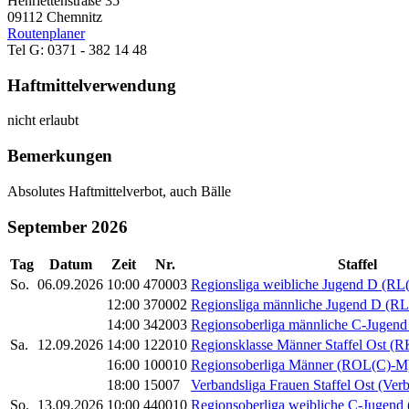
Henriettenstraße 35
09112 Chemnitz
Routenplaner
Tel G: 0371 - 382 14 48
Haftmittelverwendung
nicht erlaubt
Bemerkungen
Absolutes Haftmittelverbot, auch Bälle
September 2026
Tag
Datum
Zeit
Nr.
Staffel
So.
06.09.2026
10:00
470003
Regionsliga weibliche Jugend D (R
12:00
370002
Regionsliga männliche Jugend D (R
14:00
342003
Regionsoberliga männliche C-Jugen
Sa.
12.09.2026
14:00
122010
Regionsklasse Männer Staffel Ost (
16:00
100010
Regionsoberliga Männer (ROL(C)-M
18:00
15007
Verbandsliga Frauen Staffel Ost (Verb
So.
13.09.2026
10:00
440010
Regionsoberliga weibliche C-Jugen