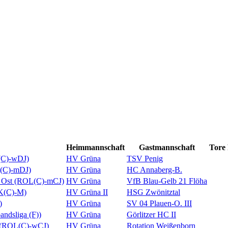
Heimmannschaft
Gastmannschaft
Tore
L(C)-wDJ)
HV Grüna
TSV Penig
L(C)-mDJ)
HV Grüna
HC Annaberg-B.
d Ost (ROL(C)-mCJ)
HV Grüna
VfB Blau-Gelb 21 Flöha
RK(C)-M)
HV Grüna II
HSG Zwönitztal
)
HV Grüna
SV 04 Plauen-O. III
andsliga (F))
HV Grüna
Görlitzer HC II
d (ROL(C)-wCJ)
HV Grüna
Rotation Weißenborn