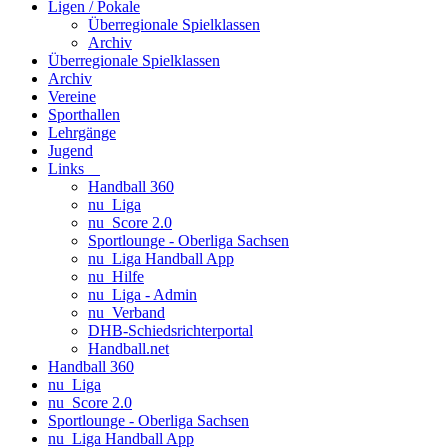
Ligen / Pokale
Überregionale Spielklassen
Archiv
Überregionale Spielklassen
Archiv
Vereine
Sporthallen
Lehrgänge
Jugend
Links
Handball 360
nu_Liga
nu_Score 2.0
Sportlounge - Oberliga Sachsen
nu_Liga Handball App
nu_Hilfe
nu_Liga - Admin
nu_Verband
DHB-Schiedsrichterportal
Handball.net
Handball 360
nu_Liga
nu_Score 2.0
Sportlounge - Oberliga Sachsen
nu_Liga Handball App