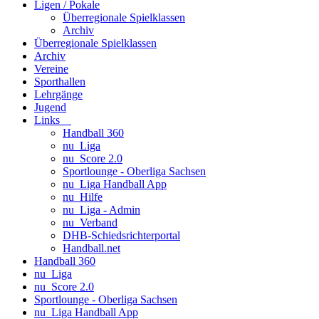
Ligen / Pokale
Überregionale Spielklassen
Archiv
Überregionale Spielklassen
Archiv
Vereine
Sporthallen
Lehrgänge
Jugend
Links
Handball 360
nu_Liga
nu_Score 2.0
Sportlounge - Oberliga Sachsen
nu_Liga Handball App
nu_Hilfe
nu_Liga - Admin
nu_Verband
DHB-Schiedsrichterportal
Handball.net
Handball 360
nu_Liga
nu_Score 2.0
Sportlounge - Oberliga Sachsen
nu_Liga Handball App