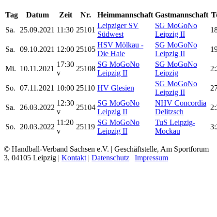
Tag
Datum
Zeit
Nr.
Heimmannschaft
Gastmannschaft
T
Leipziger SV
SG MoGoNo
Sa.
25.09.2021
11:30
25101
18
Südwest
Leipzig II
HSV Mölkau -
SG MoGoNo
Sa.
09.10.2021
12:00
25105
19
Die Haie
Leipzig II
17:30
SG MoGoNo
SG MoGoNo
Mi.
10.11.2021
25108
2:
v
Leipzig II
Leipzig
SG MoGoNo
So.
07.11.2021
10:00
25110
HV Glesien
2
Leipzig II
12:30
SG MoGoNo
NHV Concordia
Sa.
26.03.2022
25104
2:
v
Leipzig II
Delitzsch
11:20
SG MoGoNo
TuS Leipzig-
So.
20.03.2022
25119
3:
v
Leipzig II
Mockau
© Handball-Verband Sachsen e.V. | Geschäftstelle, Am Sportforum
3, 04105 Leipzig |
Kontakt
|
Datenschutz
|
Impressum