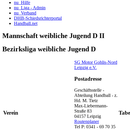
nu_Hilfe
nu_Liga - Admin
nu_Verband
DHB-Schiedsrichterportal
Handball.net
Mannschaft weibliche Jugend D II
Bezirksliga weibliche Jugend D
SG Motor Gohlis-Nord
Leipzig e.V.
Postadresse
Geschäftsstelle -
Abteilung Handball - z.
Hd. M. Tietz
Max-Liebermann-
Straße 83
Verein
Tabe
04157 Leipzig
Routenplaner
Tel P: 0341 - 69 70 35