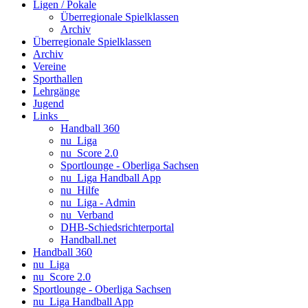
Ligen / Pokale
Überregionale Spielklassen
Archiv
Überregionale Spielklassen
Archiv
Vereine
Sporthallen
Lehrgänge
Jugend
Links
Handball 360
nu_Liga
nu_Score 2.0
Sportlounge - Oberliga Sachsen
nu_Liga Handball App
nu_Hilfe
nu_Liga - Admin
nu_Verband
DHB-Schiedsrichterportal
Handball.net
Handball 360
nu_Liga
nu_Score 2.0
Sportlounge - Oberliga Sachsen
nu_Liga Handball App