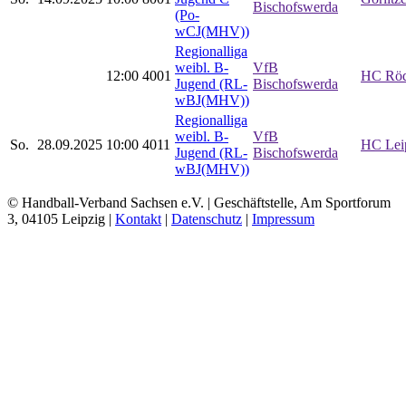
Bischofswerda
(Po-
wCJ(MHV))
Regionalliga
weibl. B-
VfB
12:00
4001
HC Röd
Jugend (RL-
Bischofswerda
wBJ(MHV))
Regionalliga
weibl. B-
VfB
So.
28.09.2025
10:00
4011
HC Leip
Jugend (RL-
Bischofswerda
wBJ(MHV))
© Handball-Verband Sachsen e.V. | Geschäftstelle, Am Sportforum
3, 04105 Leipzig |
Kontakt
|
Datenschutz
|
Impressum