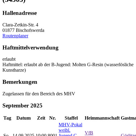
Hallenadresse
Clara-Zetkin-Str. 4
01877 Bischofswerda
Routenplaner
Haftmittelverwendung
erlaubt
Haftmittel: erlaubt ab der B-Jugend: Molten G-Resin (wasserlösliche
Kunstharze)
Bemerkungen
Zugelassen für den Bereich des MHV
September 2025
Tag
Datum
Zeit
Nr.
Staffel
Heimmannschaft
Gastma
MHV-Pokal
weibl.
VfB
So.
14.09.2025
10:00
8001
Jugend C
Görlitz