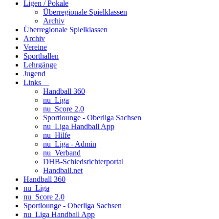
Ligen / Pokale
Überregionale Spielklassen
Archiv
Überregionale Spielklassen
Archiv
Vereine
Sporthallen
Lehrgänge
Jugend
Links
Handball 360
nu_Liga
nu_Score 2.0
Sportlounge - Oberliga Sachsen
nu_Liga Handball App
nu_Hilfe
nu_Liga - Admin
nu_Verband
DHB-Schiedsrichterportal
Handball.net
Handball 360
nu_Liga
nu_Score 2.0
Sportlounge - Oberliga Sachsen
nu_Liga Handball App