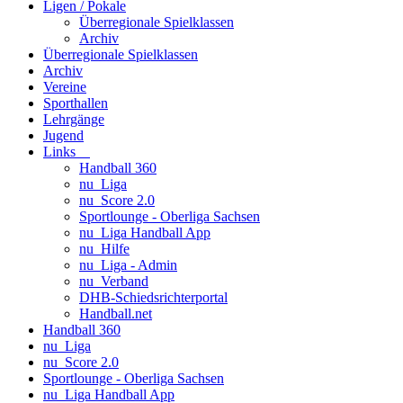
Ligen / Pokale
Überregionale Spielklassen
Archiv
Überregionale Spielklassen
Archiv
Vereine
Sporthallen
Lehrgänge
Jugend
Links
Handball 360
nu_Liga
nu_Score 2.0
Sportlounge - Oberliga Sachsen
nu_Liga Handball App
nu_Hilfe
nu_Liga - Admin
nu_Verband
DHB-Schiedsrichterportal
Handball.net
Handball 360
nu_Liga
nu_Score 2.0
Sportlounge - Oberliga Sachsen
nu_Liga Handball App