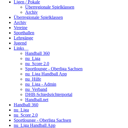
Ligen / Pokale
Überregionale Spielklassen
Archiv
Überregionale Spielklassen
Archiv
Vereine
Sporthallen
Lehrgänge
Jugend
Links
Handball 360
nu_Liga
nu_Score 2.0
Sportlounge - Oberliga Sachsen
nu_Liga Handball App
nu_Hilfe
nu_Liga - Admin
nu_Verband
DHB-Schiedsrichterportal
Handball.net
Handball 360
nu_Liga
nu_Score 2.0
Sportlounge - Oberliga Sachsen
nu_Liga Handball App