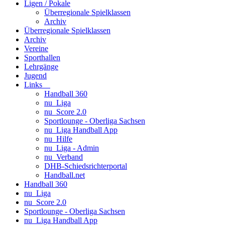
Ligen / Pokale
Überregionale Spielklassen
Archiv
Überregionale Spielklassen
Archiv
Vereine
Sporthallen
Lehrgänge
Jugend
Links
Handball 360
nu_Liga
nu_Score 2.0
Sportlounge - Oberliga Sachsen
nu_Liga Handball App
nu_Hilfe
nu_Liga - Admin
nu_Verband
DHB-Schiedsrichterportal
Handball.net
Handball 360
nu_Liga
nu_Score 2.0
Sportlounge - Oberliga Sachsen
nu_Liga Handball App