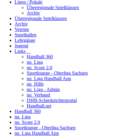
Ligen / Pokale
Überregionale Spielklassen
Archiv
Überregionale Spielklassen
Archiv
Vereine
Sporthallen
Lehrgänge
Jugend
Links
Handball 360
nu_Liga
nu_Score 2.0
Sportlounge - Oberliga Sachsen
nu_Liga Handball App
nu_Hilfe
nu_Liga - Admin
nu_Verband
DHB-Schiedsrichterportal
Handball.net
Handball 360
nu_Liga
nu_Score 2.0
Sportlounge - Oberliga Sachsen
nu_Liga Handball App