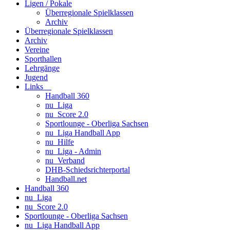
Ligen / Pokale
Überregionale Spielklassen
Archiv
Überregionale Spielklassen
Archiv
Vereine
Sporthallen
Lehrgänge
Jugend
Links
Handball 360
nu_Liga
nu_Score 2.0
Sportlounge - Oberliga Sachsen
nu_Liga Handball App
nu_Hilfe
nu_Liga - Admin
nu_Verband
DHB-Schiedsrichterportal
Handball.net
Handball 360
nu_Liga
nu_Score 2.0
Sportlounge - Oberliga Sachsen
nu_Liga Handball App