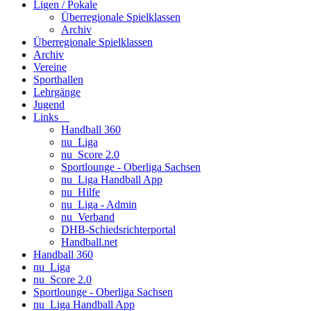
Ligen / Pokale
Überregionale Spielklassen
Archiv
Überregionale Spielklassen
Archiv
Vereine
Sporthallen
Lehrgänge
Jugend
Links
Handball 360
nu_Liga
nu_Score 2.0
Sportlounge - Oberliga Sachsen
nu_Liga Handball App
nu_Hilfe
nu_Liga - Admin
nu_Verband
DHB-Schiedsrichterportal
Handball.net
Handball 360
nu_Liga
nu_Score 2.0
Sportlounge - Oberliga Sachsen
nu_Liga Handball App