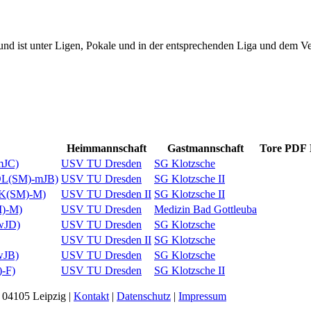
nd ist unter Ligen, Pokale und in der entsprechenden Liga und dem Ver
Heimmannschaft
Gastmannschaft
Tore
PDF
mJC)
USV TU Dresden
SG Klotzsche
ROL(SM)-mJB)
USV TU Dresden
SG Klotzsche II
(RK(SM)-M)
USV TU Dresden II
SG Klotzsche II
M)-M)
USV TU Dresden
Medizin Bad Gottleuba
wJD)
USV TU Dresden
SG Klotzsche
USV TU Dresden II
SG Klotzsche
wJB)
USV TU Dresden
SG Klotzsche
)-F)
USV TU Dresden
SG Klotzsche II
 04105 Leipzig |
Kontakt
|
Datenschutz
|
Impressum