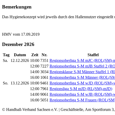
Bemerkungen
Das Hygienekonzept wird jeweils durch den Hallennutzer eingestellt u
HMV vom 17.09.2019
Dezember 2026
Tag
Datum
Zeit
Nr.
Staffel
Sa.
12.12.2026
10:00
7351
Regionsoberliga S-M mJC (ROL(SM)-
12:00
7227
Regionsoberliga S-M mJB Staffel 2 (
14:00
3034
Regionsklasse S-M Männer Staffel 1 
16:00
1061
Regionsoberliga S-M Männer (ROL(S
So.
13.12.2026
10:00
9461
Regionsoberliga S-M wJD (ROL(SM)-
12:00
7961
Regionsliga S-M mJD (RL(SM)-mJD)
14:00
9061
Regionsoberliga S-M wJB (ROL(SM)-
16:00
5051
Regionsoberliga S-M Frauen (ROL(SM
© Handball-Verband Sachsen e.V. | Geschäftstelle, Am Sportforum 3,