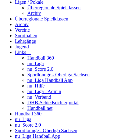
Ligen / Pokale
Überregionale Spielklassen
Archiv
Überregionale Spielklassen
Archiv
Vereine
Sporthallen
Lehrgänge
Jugend
Links
Handball 360
nu_Liga
nu_Score 2.0
Sportlounge - Oberliga Sachsen
nu_Liga Handball App
nu_Hilfe
nu_Liga - Admin
nu_Verband
DHB-Schiedsrichterportal
Handball.net
Handball 360
nu_Liga
nu_Score 2.0
Sportlounge - Oberliga Sachsen
nu_Liga Handball App