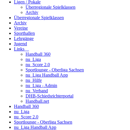
Ligen / Pokale
Überregionale Spielklassen
Archiv
Überregionale Spielklassen
Archiv
Vereine
Sporthallen
Lehrgänge
Jugend
Links
Handball 360
nu_Liga
nu_Score 2.0
Sportlounge - Oberliga Sachsen
nu_Liga Handball App
nu_Hilfe
nu_Liga - Admin
nu_Verband
DHB-Schiedsrichterportal
Handball.net
Handball 360
nu_Liga
nu_Score 2.0
Sportlounge - Oberliga Sachsen
nu_Liga Handball App