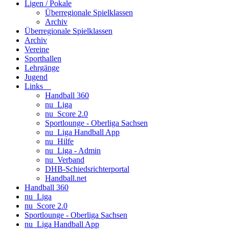
Ligen / Pokale
Überregionale Spielklassen
Archiv
Überregionale Spielklassen
Archiv
Vereine
Sporthallen
Lehrgänge
Jugend
Links
Handball 360
nu_Liga
nu_Score 2.0
Sportlounge - Oberliga Sachsen
nu_Liga Handball App
nu_Hilfe
nu_Liga - Admin
nu_Verband
DHB-Schiedsrichterportal
Handball.net
Handball 360
nu_Liga
nu_Score 2.0
Sportlounge - Oberliga Sachsen
nu_Liga Handball App