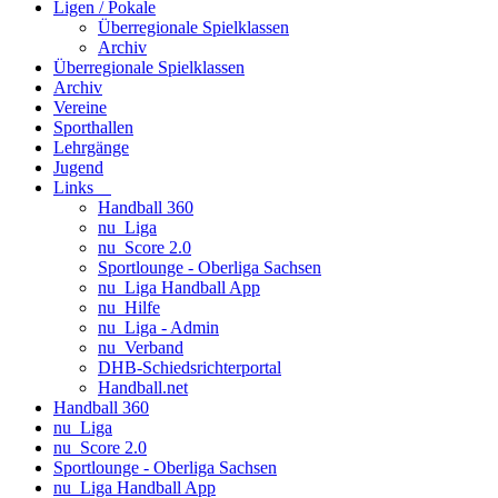
Ligen / Pokale
Überregionale Spielklassen
Archiv
Überregionale Spielklassen
Archiv
Vereine
Sporthallen
Lehrgänge
Jugend
Links
Handball 360
nu_Liga
nu_Score 2.0
Sportlounge - Oberliga Sachsen
nu_Liga Handball App
nu_Hilfe
nu_Liga - Admin
nu_Verband
DHB-Schiedsrichterportal
Handball.net
Handball 360
nu_Liga
nu_Score 2.0
Sportlounge - Oberliga Sachsen
nu_Liga Handball App