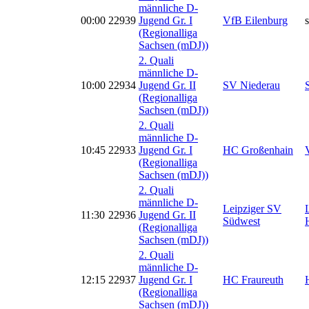
männliche D-
00:00
22939
Jugend Gr. I
VfB Eilenburg
s
(Regionalliga
Sachsen (mDJ))
2. Quali
männliche D-
10:00
22934
Jugend Gr. II
SV Niederau
(Regionalliga
Sachsen (mDJ))
2. Quali
männliche D-
10:45
22933
Jugend Gr. I
HC Großenhain
(Regionalliga
Sachsen (mDJ))
2. Quali
männliche D-
Leipziger SV
11:30
22936
Jugend Gr. II
Südwest
(Regionalliga
Sachsen (mDJ))
2. Quali
männliche D-
12:15
22937
Jugend Gr. I
HC Fraureuth
(Regionalliga
Sachsen (mDJ))