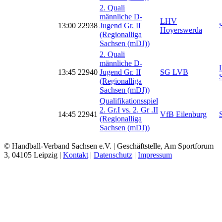
2. Quali
männliche D-
LHV
13:00
22938
Jugend Gr. II
Hoyerswerda
(Regionalliga
Sachsen (mDJ))
2. Quali
männliche D-
13:45
22940
Jugend Gr. II
SG LVB
(Regionalliga
Sachsen (mDJ))
Qualifikationsspiel
2. Gr.I vs. 2. Gr .II
14:45
22941
VfB Eilenburg
(Regionalliga
Sachsen (mDJ))
© Handball-Verband Sachsen e.V. | Geschäftstelle, Am Sportforum
3, 04105 Leipzig |
Kontakt
|
Datenschutz
|
Impressum