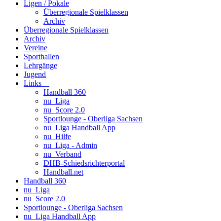
Ligen / Pokale
Überregionale Spielklassen
Archiv
Überregionale Spielklassen
Archiv
Vereine
Sporthallen
Lehrgänge
Jugend
Links
Handball 360
nu_Liga
nu_Score 2.0
Sportlounge - Oberliga Sachsen
nu_Liga Handball App
nu_Hilfe
nu_Liga - Admin
nu_Verband
DHB-Schiedsrichterportal
Handball.net
Handball 360
nu_Liga
nu_Score 2.0
Sportlounge - Oberliga Sachsen
nu_Liga Handball App