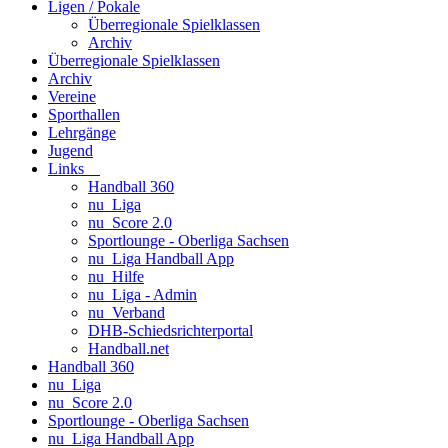
Ligen / Pokale
Überregionale Spielklassen
Archiv
Überregionale Spielklassen
Archiv
Vereine
Sporthallen
Lehrgänge
Jugend
Links
Handball 360
nu_Liga
nu_Score 2.0
Sportlounge - Oberliga Sachsen
nu_Liga Handball App
nu_Hilfe
nu_Liga - Admin
nu_Verband
DHB-Schiedsrichterportal
Handball.net
Handball 360
nu_Liga
nu_Score 2.0
Sportlounge - Oberliga Sachsen
nu_Liga Handball App