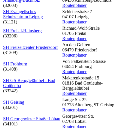
Annaberg-Buchholz
09456 Annaberg-Buchholz
(32603)
Routenplaner
SH Evangelisches
Schletterstraße 7
Schulzentrum Leipzig
04107 Leipzig
(31121)
Routenplaner
Richard-Wolf-Straße
SH Freital-Hainsberg
01705 Freital
(33206)
Routenplaner
An den Gehren
SH Freizeitcenter Friedersdorf
06479 Friedersdorf
(31309)
Routenplaner
Von-Falkenstein-Strasse
SH Frohburg
04654 Frohburg
(31408)
Routenplaner
Makarenkostraße 15
SH GS Berggießhübel - Bad
01816 Bad Gottleuba-
Gottleuba
Berggießhübel
(33242)
Routenplaner
Lange Str. 25
SH Geising
01778 Altenberg ST Geising
(33201)
Routenplaner
Georgewitzer Str.
SH Georgewitzer Straße Löbau
02708 Löbau
(34101)
Routenplaner