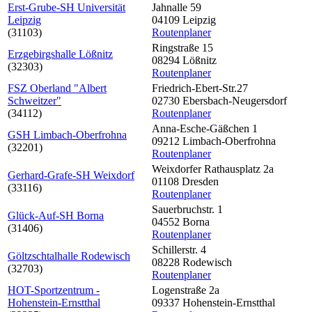
Erst-Grube-SH Universität
Jahnalle 59
Leipzig
04109 Leipzig
(31103)
Routenplaner
Ringstraße 15
Erzgebirgshalle Lößnitz
08294 Lößnitz
(32303)
Routenplaner
FSZ Oberland "Albert
Friedrich-Ebert-Str.27
Schweitzer"
02730 Ebersbach-Neugersdorf
(34112)
Routenplaner
Anna-Esche-Gäßchen 1
GSH Limbach-Oberfrohna
09212 Limbach-Oberfrohna
(32201)
Routenplaner
Weixdorfer Rathausplatz 2a
Gerhard-Grafe-SH Weixdorf
01108 Dresden
(33116)
Routenplaner
Sauerbruchstr. 1
Glück-Auf-SH Borna
04552 Borna
(31406)
Routenplaner
Schillerstr. 4
Göltzschtalhalle Rodewisch
08228 Rodewisch
(32703)
Routenplaner
HOT-Sportzentrum -
Logenstraße 2a
Hohenstein-Ernstthal
09337 Hohenstein-Ernstthal