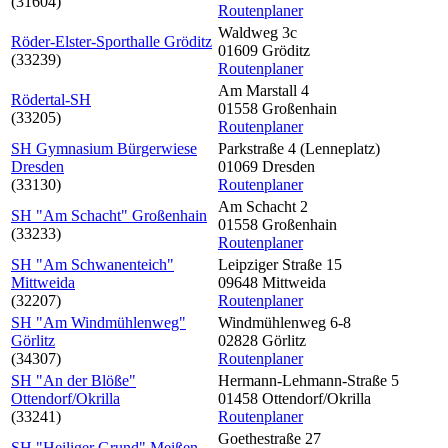
(31604)
Routenplaner
Waldweg 3c
Röder-Elster-Sporthalle Gröditz
01609 Gröditz
(33239)
Routenplaner
Am Marstall 4
Rödertal-SH
01558 Großenhain
(33205)
Routenplaner
SH Gymnasium Bürgerwiese
Parkstraße 4 (Lenneplatz)
Dresden
01069 Dresden
(33130)
Routenplaner
Am Schacht 2
SH "Am Schacht" Großenhain
01558 Großenhain
(33233)
Routenplaner
SH "Am Schwanenteich"
Leipziger Straße 15
Mittweida
09648 Mittweida
(32207)
Routenplaner
SH "Am Windmühlenweg"
Windmühlenweg 6-8
Görlitz
02828 Görlitz
(34307)
Routenplaner
SH "An der Blöße"
Hermann-Lehmann-Straße 5
Ottendorf/Okrilla
01458 Ottendorf/Okrilla
(33241)
Routenplaner
Goethestraße 27
SH "Heiliger Grund" Meißen