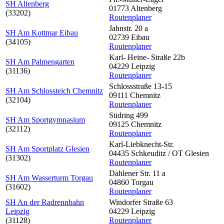
SH Altenberg
01773 Altenberg
(33202)
Routenplaner
Jahnstr. 20 a
SH Am Kottmar Eibau
02739 Eibau
(34105)
Routenplaner
Karl- Heine- Straße 22b
SH Am Palmengarten
04229 Leipzig
(31136)
Routenplaner
Schlossstraße 13-15
SH Am Schlossteich Chemnitz
09111 Chemnitz
(32104)
Routenplaner
Südring 499
SH Am Sportgymnasium
09125 Chemnitz
(32112)
Routenplaner
Karl-Liebknecht-Str.
SH Am Sportplatz Glesien
04435 Schkeuditz / OT Glesien
(31302)
Routenplaner
Dahlener Str. 11 a
SH Am Wasserturm Torgau
04860 Torgau
(31602)
Routenplaner
SH An der Radrennbahn
Windorfer Straße 63
Leipzig
04229 Leipzig
(31128)
Routenplaner