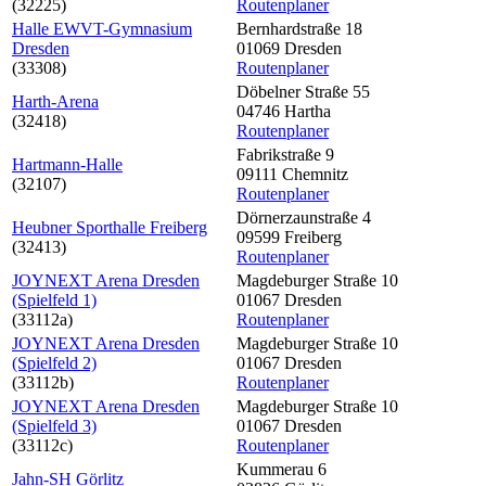
(32225)
Routenplaner
Halle EWVT-Gymnasium
Bernhardstraße 18
Dresden
01069 Dresden
(33308)
Routenplaner
Döbelner Straße 55
Harth-Arena
04746 Hartha
(32418)
Routenplaner
Fabrikstraße 9
Hartmann-Halle
09111 Chemnitz
(32107)
Routenplaner
Dörnerzaunstraße 4
Heubner Sporthalle Freiberg
09599 Freiberg
(32413)
Routenplaner
JOYNEXT Arena Dresden
Magdeburger Straße 10
(Spielfeld 1)
01067 Dresden
(33112a)
Routenplaner
JOYNEXT Arena Dresden
Magdeburger Straße 10
(Spielfeld 2)
01067 Dresden
(33112b)
Routenplaner
JOYNEXT Arena Dresden
Magdeburger Straße 10
(Spielfeld 3)
01067 Dresden
(33112c)
Routenplaner
Kummerau 6
Jahn-SH Görlitz