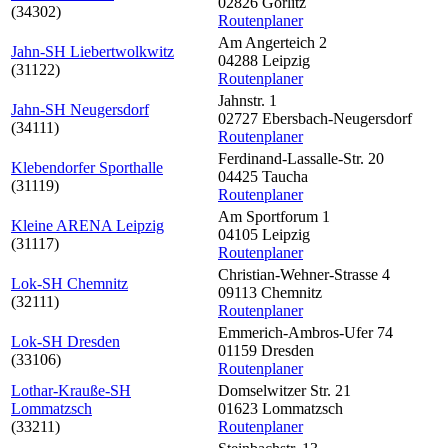
02826 Görlitz
(34302)
Routenplaner
Am Angerteich 2
Jahn-SH Liebertwolkwitz
04288 Leipzig
(31122)
Routenplaner
Jahnstr. 1
Jahn-SH Neugersdorf
02727 Ebersbach-Neugersdorf
(34111)
Routenplaner
Ferdinand-Lassalle-Str. 20
Klebendorfer Sporthalle
04425 Taucha
(31119)
Routenplaner
Am Sportforum 1
Kleine ARENA Leipzig
04105 Leipzig
(31117)
Routenplaner
Christian-Wehner-Strasse 4
Lok-SH Chemnitz
09113 Chemnitz
(32111)
Routenplaner
Emmerich-Ambros-Ufer 74
Lok-SH Dresden
01159 Dresden
(33106)
Routenplaner
Lothar-Krauße-SH
Domselwitzer Str. 21
Lommatzsch
01623 Lommatzsch
(33211)
Routenplaner