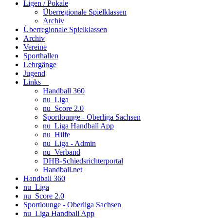
Ligen / Pokale
Überregionale Spielklassen
Archiv
Überregionale Spielklassen
Archiv
Vereine
Sporthallen
Lehrgänge
Jugend
Links
Handball 360
nu_Liga
nu_Score 2.0
Sportlounge - Oberliga Sachsen
nu_Liga Handball App
nu_Hilfe
nu_Liga - Admin
nu_Verband
DHB-Schiedsrichterportal
Handball.net
Handball 360
nu_Liga
nu_Score 2.0
Sportlounge - Oberliga Sachsen
nu_Liga Handball App