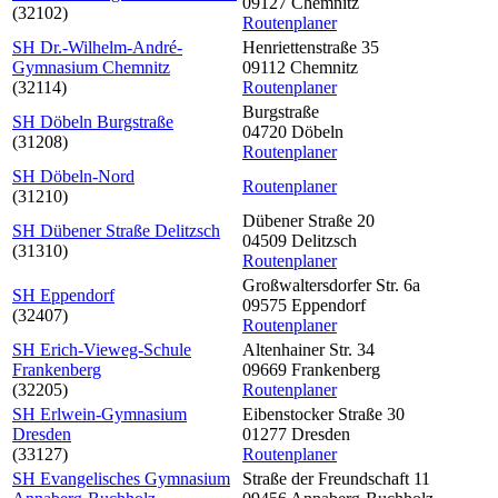
09127 Chemnitz
(32102)
Routenplaner
SH Dr.-Wilhelm-André-
Henriettenstraße 35
Gymnasium Chemnitz
09112 Chemnitz
(32114)
Routenplaner
Burgstraße
SH Döbeln Burgstraße
04720 Döbeln
(31208)
Routenplaner
SH Döbeln-Nord
Routenplaner
(31210)
Dübener Straße 20
SH Dübener Straße Delitzsch
04509 Delitzsch
(31310)
Routenplaner
Großwaltersdorfer Str. 6a
SH Eppendorf
09575 Eppendorf
(32407)
Routenplaner
SH Erich-Vieweg-Schule
Altenhainer Str. 34
Frankenberg
09669 Frankenberg
(32205)
Routenplaner
SH Erlwein-Gymnasium
Eibenstocker Straße 30
Dresden
01277 Dresden
(33127)
Routenplaner
SH Evangelisches Gymnasium
Straße der Freundschaft 11