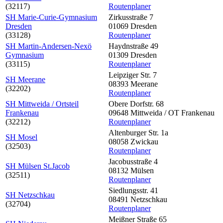
(32117)
Routenplaner
SH Marie-Curie-Gymnasium
Zirkusstraße 7
Dresden
01069 Dresden
(33128)
Routenplaner
SH Martin-Andersen-Nexö
Haydnstraße 49
Gymnasium
01309 Dresden
(33115)
Routenplaner
Leipziger Str. 7
SH Meerane
08393 Meerane
(32202)
Routenplaner
SH Mittweida / Ortsteil
Obere Dorfstr. 68
Frankenau
09648 Mittweida / OT Frankenau
(32212)
Routenplaner
Altenburger Str. 1a
SH Mosel
08058 Zwickau
(32503)
Routenplaner
Jacobusstraße 4
SH Mülsen St.Jacob
08132 Mülsen
(32511)
Routenplaner
Siedlungsstr. 41
SH Netzschkau
08491 Netzschkau
(32704)
Routenplaner
Meißner Straße 65