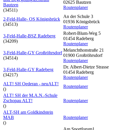
02625 Bautzen
Bautzen
Routenplaner
(34511)
An der Schule 3
2-Feld-Halle- OS Königsbrück
01936 Königsbrück
(34513)
Routenplaner
Robert-Blum-Weg 5
3-Feld-Halle-BSZ Radeberg
01454 Radeberg
(34209)
Routenplaner
Melanchthonstraße 21
3-Feld-Halle-GY Großröhrsdorf
01900 Großröhrsdorf
(34514)
Routenplaner
Dr. Albert-Dietze Strasse
3-Feld-Halle-GY Radeberg
01454 Radeberg
(34217)
Routenplaner
ALT! SH Oederan - neuALT!
Routenplaner
()
ALT! SH der M.A.N.-Schule
Zschopau ALT!
Routenplaner
()
ALT-SH am Goldkindstein
MAB
Routenplaner
()
Am Sportforum1