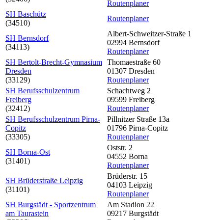
Routenplaner
SH Baschütz
Routenplaner
(34510)
Albert-Schweitzer-Straße 1
SH Bernsdorf
02994 Bernsdorf
(34113)
Routenplaner
SH Bertolt-Brecht-Gymnasium
Thomaestraße 60
Dresden
01307 Dresden
(33129)
Routenplaner
SH Berufsschulzentrum
Schachtweg 2
Freiberg
09599 Freiberg
(32412)
Routenplaner
SH Berufsschulzentrum Pirna-
Pillnitzer Straße 13a
Copitz
01796 Pirna-Copitz
(33305)
Routenplaner
Oststr. 2
SH Borna-Ost
04552 Borna
(31401)
Routenplaner
Brüderstr. 15
SH Brüderstraße Leipzig
04103 Leipzig
(31101)
Routenplaner
SH Burgstädt - Sportzentrum
Am Stadion 22
am Taurastein
09217 Burgstädt