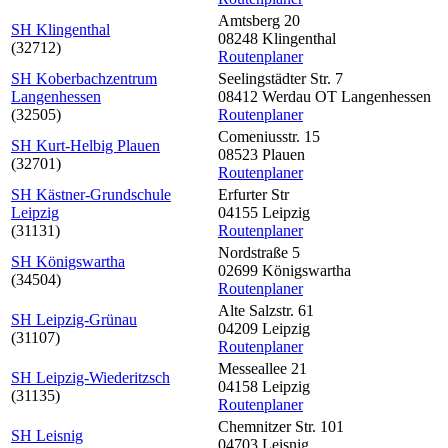
Amtsberg 20
SH Klingenthal
08248 Klingenthal
(32712)
Routenplaner
SH Koberbachzentrum
Seelingstädter Str. 7
Langenhessen
08412 Werdau OT Langenhessen
(32505)
Routenplaner
Comeniusstr. 15
SH Kurt-Helbig Plauen
08523 Plauen
(32701)
Routenplaner
SH Kästner-Grundschule
Erfurter Str
Leipzig
04155 Leipzig
(31131)
Routenplaner
Nordstraße 5
SH Königswartha
02699 Königswartha
(34504)
Routenplaner
Alte Salzstr. 61
SH Leipzig-Grünau
04209 Leipzig
(31107)
Routenplaner
Messeallee 21
SH Leipzig-Wiederitzsch
04158 Leipzig
(31135)
Routenplaner
Chemnitzer Str. 101
SH Leisnig
04703 Leisnig