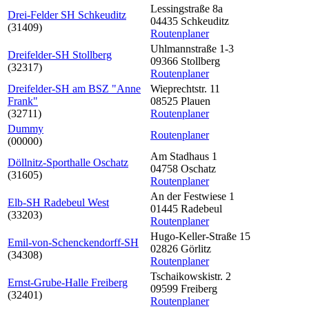
Lessingstraße 8a
Drei-Felder SH Schkeuditz
04435 Schkeuditz
(31409)
Routenplaner
Uhlmannstraße 1-3
Dreifelder-SH Stollberg
09366 Stollberg
(32317)
Routenplaner
Dreifelder-SH am BSZ "Anne
Wieprechtstr. 11
Frank"
08525 Plauen
(32711)
Routenplaner
Dummy
Routenplaner
(00000)
Am Stadhaus 1
Döllnitz-Sporthalle Oschatz
04758 Oschatz
(31605)
Routenplaner
An der Festwiese 1
Elb-SH Radebeul West
01445 Radebeul
(33203)
Routenplaner
Hugo-Keller-Straße 15
Emil-von-Schenckendorff-SH
02826 Görlitz
(34308)
Routenplaner
Tschaikowskistr. 2
Ernst-Grube-Halle Freiberg
09599 Freiberg
(32401)
Routenplaner