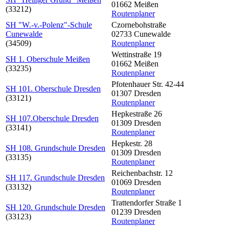
01662 Meißen
(33212)
Routenplaner
SH "W.-v.-Polenz"-Schule
Czornebohstraße
Cunewalde
02733 Cunewalde
(34509)
Routenplaner
Wettinstraße 19
SH 1. Oberschule Meißen
01662 Meißen
(33235)
Routenplaner
Pfotenhauer Str. 42-44
SH 101. Oberschule Dresden
01307 Dresden
(33121)
Routenplaner
Hepkestraße 26
SH 107.Oberschule Dresden
01309 Dresden
(33141)
Routenplaner
Hepkestr. 28
SH 108. Grundschule Dresden
01309 Dresden
(33135)
Routenplaner
Reichenbachstr. 12
SH 117. Grundschule Dresden
01069 Dresden
(33132)
Routenplaner
Trattendorfer Straße 1
SH 120. Grundschule Dresden
01239 Dresden
(33123)
Routenplaner