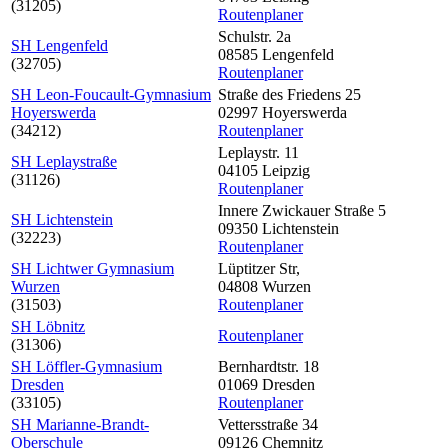
(31205)
Routenplaner
Schulstr. 2a
SH Lengenfeld
08585 Lengenfeld
(32705)
Routenplaner
SH Leon-Foucault-Gymnasium
Straße des Friedens 25
Hoyerswerda
02997 Hoyerswerda
(34212)
Routenplaner
Leplaystr. 11
SH Leplaystraße
04105 Leipzig
(31126)
Routenplaner
Innere Zwickauer Straße 5
SH Lichtenstein
09350 Lichtenstein
(32223)
Routenplaner
SH Lichtwer Gymnasium
Lüptitzer Str,
Wurzen
04808 Wurzen
(31503)
Routenplaner
SH Löbnitz
Routenplaner
(31306)
SH Löffler-Gymnasium
Bernhardtstr. 18
Dresden
01069 Dresden
(33105)
Routenplaner
SH Marianne-Brandt-
Vettersstraße 34
Oberschule
09126 Chemnitz