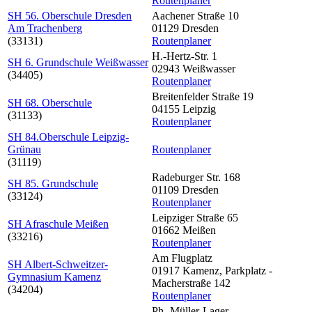
Routenplaner
SH 56. Oberschule Dresden
Aachener Straße 10
Am Trachenberg
01129 Dresden
(33131)
Routenplaner
H.-Hertz-Str. 1
SH 6. Grundschule Weißwasser
02943 Weißwasser
(34405)
Routenplaner
Breitenfelder Straße 19
SH 68. Oberschule
04155 Leipzig
(31133)
Routenplaner
SH 84.Oberschule Leipzig-
Grünau
Routenplaner
(31119)
Radeburger Str. 168
SH 85. Grundschule
01109 Dresden
(33124)
Routenplaner
Leipziger Straße 65
SH Afraschule Meißen
01662 Meißen
(33216)
Routenplaner
Am Flugplatz
SH Albert-Schweitzer-
01917 Kamenz, Parkplatz -
Gymnasium Kamenz
Macherstraße 142
(34204)
Routenplaner
Ph.-Müller-Lager