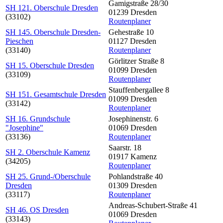
Gamigstraße 28/30
SH 121. Oberschule Dresden
01239 Dresden
(33102)
Routenplaner
SH 145. Oberschule Dresden-
Gehestraße 10
Pieschen
01127 Dresden
(33140)
Routenplaner
Görlitzer Straße 8
SH 15. Oberschule Dresden
01099 Dresden
(33109)
Routenplaner
Stauffenbergallee 8
SH 151. Gesamtschule Dresden
01099 Dresden
(33142)
Routenplaner
SH 16. Grundschule
Josephinenstr. 6
"Josephine"
01069 Dresden
(33136)
Routenplaner
Saarstr. 18
SH 2. Oberschule Kamenz
01917 Kamenz
(34205)
Routenplaner
SH 25. Grund-/Oberschule
Pohlandstraße 40
Dresden
01309 Dresden
(33117)
Routenplaner
Andreas-Schubert-Straße 41
SH 46. OS Dresden
01069 Dresden
(33143)