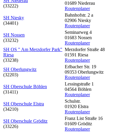
SH Niederau
01689 Niederau
(33222)
Routenplaner
Bahnhofstr. 2 a
SH Niesky
02906 Niesky
(34401)
Routenplaner
Seminarweg 4
SH Nossen
01683 Nossen
(33232)
Routenplaner
SH OS " Am Merzdorfer Park"
Merzdorfer Straße 48
Riesa
01591 Riesa
(33238)
Routenplaner
Erlbacher Str. 19
SH Oberlungwitz
09353 Oberlungwitz
(32203)
Routenplaner
Lessingstraße 1
SH Oberschule Böhlen
04564 Böhlen
(31411)
Routenplaner
Schulstr.
SH Oberschule Elstra
01920 Elstra
(34210)
Routenplaner
Franz List Straße 16
SH Oberschule Gröditz
01609 Gröditz
(33226)
Routenplaner