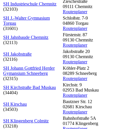
Zieschestraße
SH Industrieschule Chemnitz
09111 Chemnitz
(32103)
Routenplaner
SH J.-Walter Gymnasium
Schloßstr. 7-9
Torgau
04860 Torgau
(31601)
Routenplaner
Fürstenstr. 87
SH Jahnbaude Chemnitz
09130 Chemnitz
(32113)
Routenplaner
Jakobstraße 20
SH Jakobstraße
09130 Chemnitz
(32116)
Routenplaner
SH Johann Gottfried Herder
Köhler-Platz 2
Gymansium Schneeberg
08289 Schneeberg
(32315)
Routenplaner
Kirchstr. 9
SH Kirchstraße Bad Muskau
02953 Bad Muskau
(34404)
Routenplaner
Bautzner Str. 12
SH Kirschau
02681 Kirschau
(34503)
Routenplaner
Bahnhofstraße 5A
SH Klingenberg Colmitz
01774 Klingenberg
(33218)
Routenplaner