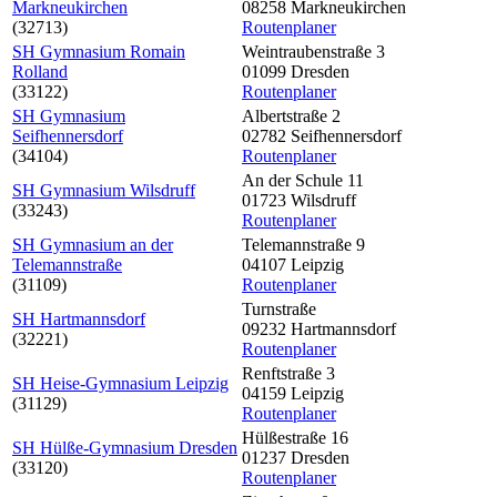
Markneukirchen
08258 Markneukirchen
(32713)
Routenplaner
SH Gymnasium Romain
Weintraubenstraße 3
Rolland
01099 Dresden
(33122)
Routenplaner
SH Gymnasium
Albertstraße 2
Seifhennersdorf
02782 Seifhennersdorf
(34104)
Routenplaner
An der Schule 11
SH Gymnasium Wilsdruff
01723 Wilsdruff
(33243)
Routenplaner
SH Gymnasium an der
Telemannstraße 9
Telemannstraße
04107 Leipzig
(31109)
Routenplaner
Turnstraße
SH Hartmannsdorf
09232 Hartmannsdorf
(32221)
Routenplaner
Renftstraße 3
SH Heise-Gymnasium Leipzig
04159 Leipzig
(31129)
Routenplaner
Hülßestraße 16
SH Hülße-Gymnasium Dresden
01237 Dresden
(33120)
Routenplaner