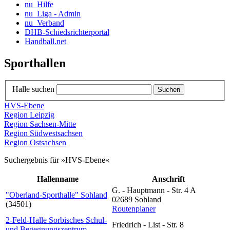
nu_Hilfe
nu_Liga - Admin
nu_Verband
DHB-Schiedsrichterportal
Handball.net
Sporthallen
Halle suchen
HVS-Ebene
Region Leipzig
Region Sachsen-Mitte
Region Südwestsachsen
Region Ostsachsen
Suchergebnis für »HVS-Ebene«
Hallenname
Anschrift
G. - Hauptmann - Str. 4 A
"Oberland-Sporthalle" Sohland
02689 Sohland
(34501)
Routenplaner
2-Feld-Halle Sorbisches Schul-
Friedrich - List - Str. 8
und Begegnungszentrum