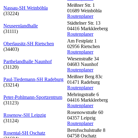
Meißner Str. 1
Nassau-SH Weinböhla
01689 Weinböhla
(33224)
Routenplaner
Städtelner Str. 13
Neuseenlandhalle
04416 Markkleeberg
(31111)
Routenplaner
Am Festplatz 1
Oberlausitz-SH Rietschen
02956 Rietschen
(34403)
Routenplaner
Wiesenstraße 34
Parthelandhalle Naunhof
04683 Naunhof
(31120)
Routenplaner
Meißner Berg 83c
Paul-Tiedemann-SH Radeburg
01471 Radeburg
(33214)
Routenplaner
Mehringstraße 6
Peter-Pohlmann-Sportzentrum
04416 Markkleeberg
(31123)
Routenplaner
Rosenowstraße 60
Rosenow-SH Leipzig
04357 Leipzig
(31124)
Routenplaner
Berufsschulstraße 8
Rosental-SH Oschatz
04758 Oschatz