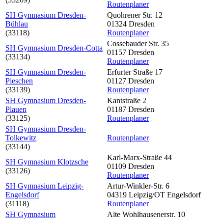
Routenplaner
SH Gymnasium Dresden-
Quohrener Str. 12
Bühlau
01324 Dresden
(33118)
Routenplaner
Cossebauder Str. 35
SH Gymnasium Dresden-Cotta
01157 Dresden
(33134)
Routenplaner
SH Gymnasium Dresden-
Erfurter Straße 17
Pieschen
01127 Dresden
(33139)
Routenplaner
SH Gymnasium Dresden-
Kantstraße 2
Plauen
01187 Dresden
(33125)
Routenplaner
SH Gymnasium Dresden-
Tolkewitz
Routenplaner
(33144)
Karl-Marx-Straße 44
SH Gymnasium Klotzsche
01109 Dresden
(33126)
Routenplaner
SH Gymnasium Leipzig-
Artur-Winkler-Str. 6
Engelsdorf
04319 Leipzig/OT Engelsdorf
(31118)
Routenplaner
SH Gymnasium
Alte Wohlhausenerstr. 10