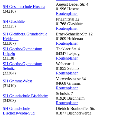
August-Bebel-Str. 4
SH Gesamtschule Hosena
01996 Hosena
(34216)
Routenplaner
Prießnitztal 32
SH Glashütte
01768 Glashütte
(33225)
Routenplaner
SH Gleißberg Grundschule
Ernst-Schneller-Str. 12
Heidenau
01809 Heidenau
(33307)
Routenplaner
SH Goethe-Gymnasium
Theklaer Str. 4
Leipzig
04347 Leipzig
(31138)
Routenplaner
SH Goethe-Gymnasium
Weberstr. 1
Sebnitz
01855 Sebnitz
(33304)
Routenplaner
Vorwerkstrasse 34
SH Grimma-West
04668 Grimma
(31410)
Routenplaner
Schulstr. 7
SH Grundschule Bischheim
01920 Bischheim
(34203)
Routenplaner
SH Grundschule
Dietrich-Bonhoeffer Str.
Bischofswerda-Süd
01877 Bischofswerda