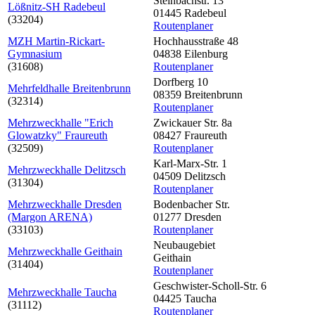
Steinbachstr. 13
Lößnitz-SH Radebeul
01445 Radebeul
(33204)
Routenplaner
MZH Martin-Rickart-
Hochhausstraße 48
Gymnasium
04838 Eilenburg
(31608)
Routenplaner
Dorfberg 10
Mehrfeldhalle Breitenbrunn
08359 Breitenbrunn
(32314)
Routenplaner
Mehrzweckhalle "Erich
Zwickauer Str. 8a
Glowatzky" Fraureuth
08427 Fraureuth
(32509)
Routenplaner
Karl-Marx-Str. 1
Mehrzweckhalle Delitzsch
04509 Delitzsch
(31304)
Routenplaner
Mehrzweckhalle Dresden
Bodenbacher Str.
(Margon ARENA)
01277 Dresden
(33103)
Routenplaner
Neubaugebiet
Mehrzweckhalle Geithain
Geithain
(31404)
Routenplaner
Geschwister-Scholl-Str. 6
Mehrzweckhalle Taucha
04425 Taucha
(31112)
Routenplaner