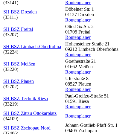
(33141)
Routenplaner
Döbelner Str. 1
SH BSZ Dresden
01127 Dresden
(33111)
Routenplaner
Otto-Dix-Str. 2
SH BSZ Freital
01705 Freital
(33207)
Routenplaner
Hohensteiner Straße 21
SH BSZ Limbach-Oberfrohna
09212 Limbach-Oberfrohna
(32224)
Routenplaner
Goethestraße 21
SH BSZ Meißen
01662 Meißen
(33220)
Routenplaner
Uferstraße 8
SH BSZ Plauen
08527 Plauen
(32702)
Routenplaner
Paul-Greifzu-Straße 51
SH BSZ Technik Riesa
01591 Riesa
(33219)
Routenplaner
SH BSZ Zittau Ottokarplatz
Routenplaner
(34109)
Johann-Gottlieb-Pfaff-Str. 1
SH BSZ Zschopau Nord
09405 Zschopau
(32406)