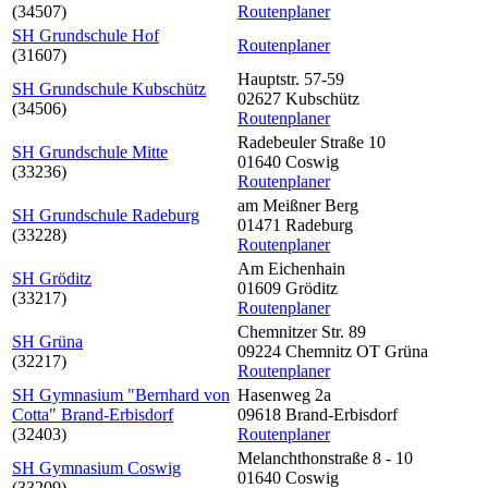
(34507)
Routenplaner
SH Grundschule Hof
Routenplaner
(31607)
Hauptstr. 57-59
SH Grundschule Kubschütz
02627 Kubschütz
(34506)
Routenplaner
Radebeuler Straße 10
SH Grundschule Mitte
01640 Coswig
(33236)
Routenplaner
am Meißner Berg
SH Grundschule Radeburg
01471 Radeburg
(33228)
Routenplaner
Am Eichenhain
SH Gröditz
01609 Gröditz
(33217)
Routenplaner
Chemnitzer Str. 89
SH Grüna
09224 Chemnitz OT Grüna
(32217)
Routenplaner
SH Gymnasium "Bernhard von
Hasenweg 2a
Cotta" Brand-Erbisdorf
09618 Brand-Erbisdorf
(32403)
Routenplaner
Melanchthonstraße 8 - 10
SH Gymnasium Coswig
01640 Coswig
(33209)