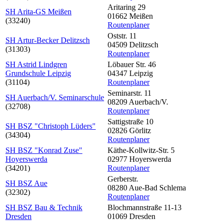
Aritaring 29
SH Arita-GS Meißen
01662 Meißen
(33240)
Routenplaner
Oststr. 11
SH Artur-Becker Delitzsch
04509 Delitzsch
(31303)
Routenplaner
SH Astrid Lindgren
Löbauer Str. 46
Grundschule Leipzig
04347 Leipzig
(31104)
Routenplaner
Seminarstr. 11
SH Auerbach/V. Seminarschule
08209 Auerbach/V.
(32708)
Routenplaner
Sattigstraße 10
SH BSZ "Christoph Lüders"
02826 Görlitz
(34304)
Routenplaner
SH BSZ "Konrad Zuse"
Käthe-Kollwitz-Str. 5
Hoyerswerda
02977 Hoyerswerda
(34201)
Routenplaner
Gerberstr.
SH BSZ Aue
08280 Aue-Bad Schlema
(32302)
Routenplaner
SH BSZ Bau & Technik
Blochmannstraße 11-13
Dresden
01069 Dresden