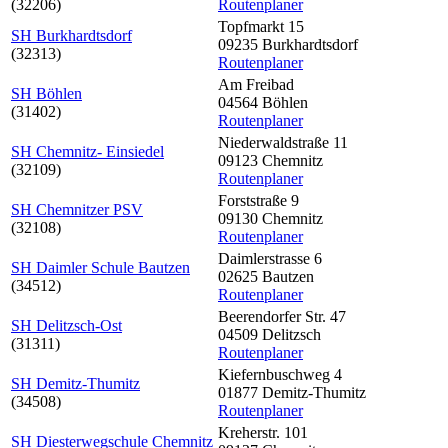
(32206)
Routenplaner
Topfmarkt 15
SH Burkhardtsdorf
09235 Burkhardtsdorf
(32313)
Routenplaner
Am Freibad
SH Böhlen
04564 Böhlen
(31402)
Routenplaner
Niederwaldstraße 11
SH Chemnitz- Einsiedel
09123 Chemnitz
(32109)
Routenplaner
Forststraße 9
SH Chemnitzer PSV
09130 Chemnitz
(32108)
Routenplaner
Daimlerstrasse 6
SH Daimler Schule Bautzen
02625 Bautzen
(34512)
Routenplaner
Beerendorfer Str. 47
SH Delitzsch-Ost
04509 Delitzsch
(31311)
Routenplaner
Kiefernbuschweg 4
SH Demitz-Thumitz
01877 Demitz-Thumitz
(34508)
Routenplaner
Kreherstr. 101
SH Diesterwegschule Chemnitz