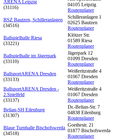
ARENA Leipzig
04105 Leipzig
(31116)
Routenplaner
Schilleranlagen 1
BSZ Bautzen, Schilleranlagen
02625 Bautzen
(34516)
Routenplaner
Klötzer Str.
Ballspielhalle Riesa
01589 Riesa
(33221)
Routenplaner
Jägerpark 12
Ballspielhalle im Jägerpark
01099 Dresden
(33110)
Routenplaner
Weißeritzstraße 4
BallsportARENA Dresden
01067 Dresden
(33133)
Routenplaner
BallsportARENA Dresden -
Weißeritzstraße 4
2.Spielfeld
01067 Dresden
(33137)
Routenplaner
Dr.-Belian-Str. 7
Belian-SH Eilenburg
04838 Eilenburg
(31307)
Routenplaner
Goethestr. 21
Blaue Turnhalle Bischofswerda
01877 Bischofswerda
(34518)
Routenplaner