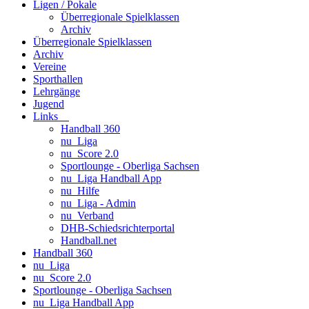
Ligen / Pokale
Überregionale Spielklassen
Archiv
Überregionale Spielklassen
Archiv
Vereine
Sporthallen
Lehrgänge
Jugend
Links
Handball 360
nu_Liga
nu_Score 2.0
Sportlounge - Oberliga Sachsen
nu_Liga Handball App
nu_Hilfe
nu_Liga - Admin
nu_Verband
DHB-Schiedsrichterportal
Handball.net
Handball 360
nu_Liga
nu_Score 2.0
Sportlounge - Oberliga Sachsen
nu_Liga Handball App