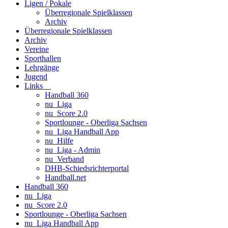
Ligen / Pokale
Überregionale Spielklassen
Archiv
Überregionale Spielklassen
Archiv
Vereine
Sporthallen
Lehrgänge
Jugend
Links
Handball 360
nu_Liga
nu_Score 2.0
Sportlounge - Oberliga Sachsen
nu_Liga Handball App
nu_Hilfe
nu_Liga - Admin
nu_Verband
DHB-Schiedsrichterportal
Handball.net
Handball 360
nu_Liga
nu_Score 2.0
Sportlounge - Oberliga Sachsen
nu_Liga Handball App