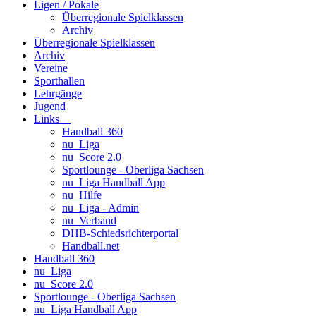
Ligen / Pokale
Überregionale Spielklassen
Archiv
Überregionale Spielklassen
Archiv
Vereine
Sporthallen
Lehrgänge
Jugend
Links
Handball 360
nu_Liga
nu_Score 2.0
Sportlounge - Oberliga Sachsen
nu_Liga Handball App
nu_Hilfe
nu_Liga - Admin
nu_Verband
DHB-Schiedsrichterportal
Handball.net
Handball 360
nu_Liga
nu_Score 2.0
Sportlounge - Oberliga Sachsen
nu_Liga Handball App