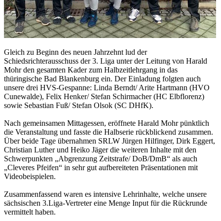
Gleich zu Beginn des neuen Jahrzehnt lud der
Schiedsrichterausschuss der 3. Liga unter der Leitung von Harald
Mohr den gesamten Kader zum Halbzeitlehrgang in das
thüringische Bad Blankenburg ein. Der Einladung folgten auch
unsere drei HVS-Gespanne: Linda Berndt/ Arite Hartmann (HVO
Cunewalde), Felix Henker/ Stefan Schirmacher (HC Elbflorenz)
sowie Sebastian Fuß/ Stefan Olsok (SC DHfK).
Nach gemeinsamen Mittagessen, eröffnete Harald Mohr pünktlich
die Veranstaltung und fasste die Halbserie rückblickend zusammen.
Über beide Tage übernahmen SRLW Jürgen Hilfinger, Dirk Eggert,
Christian Luther und Heiko Jäger die weiteren Inhalte mit den
Schwerpunkten „Abgrenzung Zeitstrafe/ DoB/DmB“ als auch
„Cleveres Pfeifen“ in sehr gut aufbereiteten Präsentationen mit
Videobeispielen.
Zusammenfassend waren es intensive Lehrinhalte, welche unsere
sächsischen 3.Liga-Vertreter eine Menge Input für die Rückrunde
vermittelt haben.