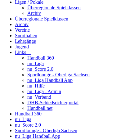
Ligen / Pokale
Überregionale Spielklassen
Archiv
Überregionale Spielklassen
Archiv
Vereine
Sporthallen
Lehrgänge
Jugend
Links
Handball 360
nu_Liga
nu_Score 2.0
Sportlounge - Oberliga Sachsen
nu_Liga Handball App
nu_Hilfe
nu_Liga - Admin
nu_Verband
DHB-Schiedsrichterportal
Handball.net
Handball 360
nu_Liga
nu_Score 2.0
Sportlounge - Oberliga Sachsen
nu_Liga Handball App