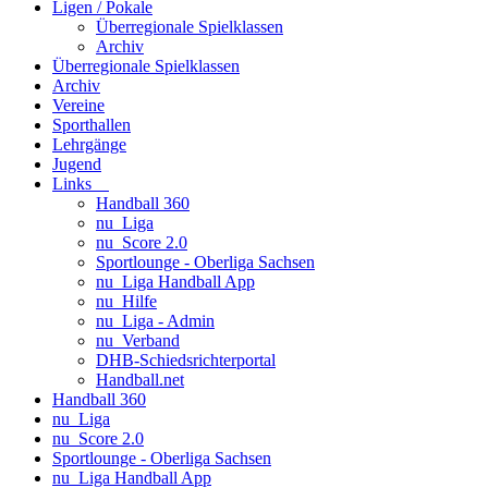
Ligen / Pokale
Überregionale Spielklassen
Archiv
Überregionale Spielklassen
Archiv
Vereine
Sporthallen
Lehrgänge
Jugend
Links
Handball 360
nu_Liga
nu_Score 2.0
Sportlounge - Oberliga Sachsen
nu_Liga Handball App
nu_Hilfe
nu_Liga - Admin
nu_Verband
DHB-Schiedsrichterportal
Handball.net
Handball 360
nu_Liga
nu_Score 2.0
Sportlounge - Oberliga Sachsen
nu_Liga Handball App