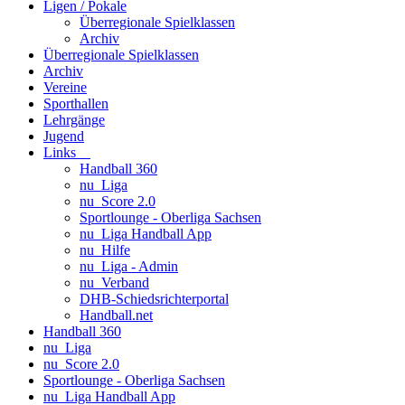
Ligen / Pokale
Überregionale Spielklassen
Archiv
Überregionale Spielklassen
Archiv
Vereine
Sporthallen
Lehrgänge
Jugend
Links
Handball 360
nu_Liga
nu_Score 2.0
Sportlounge - Oberliga Sachsen
nu_Liga Handball App
nu_Hilfe
nu_Liga - Admin
nu_Verband
DHB-Schiedsrichterportal
Handball.net
Handball 360
nu_Liga
nu_Score 2.0
Sportlounge - Oberliga Sachsen
nu_Liga Handball App