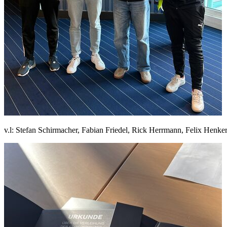
v.l: Stefan Schirmacher, Fabian Friedel, Rick Herrmann, Felix Henke