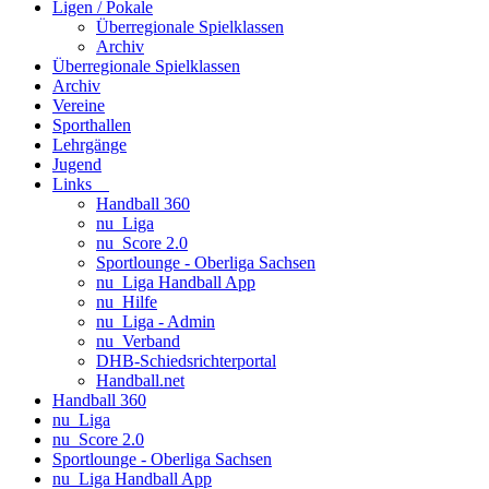
Ligen / Pokale
Überregionale Spielklassen
Archiv
Überregionale Spielklassen
Archiv
Vereine
Sporthallen
Lehrgänge
Jugend
Links
Handball 360
nu_Liga
nu_Score 2.0
Sportlounge - Oberliga Sachsen
nu_Liga Handball App
nu_Hilfe
nu_Liga - Admin
nu_Verband
DHB-Schiedsrichterportal
Handball.net
Handball 360
nu_Liga
nu_Score 2.0
Sportlounge - Oberliga Sachsen
nu_Liga Handball App