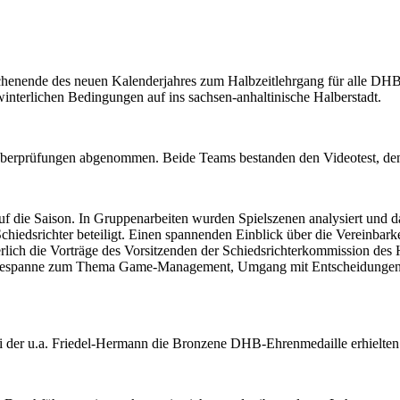
ochenende des neuen Kalenderjahres zum Halbzeitlehrgang für alle DHB
nterlichen Bedingungen auf ins sachsen-anhaltinische Halberstadt.
berprüfungen abgenommen. Beide Teams bestanden den Videotest, den 
uf die Saison. In Gruppenarbeiten wurden Spielszenen analysiert und d
Schiedsrichter beteiligt. Einen spannenden Einblick über die Vereinbar
rlich die Vorträge des Vorsitzenden der Schiedsrichterkommission de
n Gespanne zum Thema Game-Management, Umgang mit Entscheidungen 
ei der u.a. Friedel-Hermann die Bronzene DHB-Ehrenmedaille erhielte