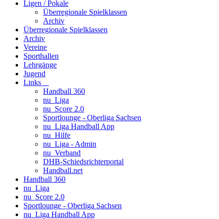
Ligen / Pokale
Überregionale Spielklassen
Archiv
Überregionale Spielklassen
Archiv
Vereine
Sporthallen
Lehrgänge
Jugend
Links
Handball 360
nu_Liga
nu_Score 2.0
Sportlounge - Oberliga Sachsen
nu_Liga Handball App
nu_Hilfe
nu_Liga - Admin
nu_Verband
DHB-Schiedsrichterportal
Handball.net
Handball 360
nu_Liga
nu_Score 2.0
Sportlounge - Oberliga Sachsen
nu_Liga Handball App