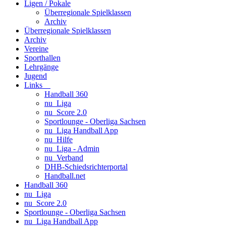
Ligen / Pokale
Überregionale Spielklassen
Archiv
Überregionale Spielklassen
Archiv
Vereine
Sporthallen
Lehrgänge
Jugend
Links
Handball 360
nu_Liga
nu_Score 2.0
Sportlounge - Oberliga Sachsen
nu_Liga Handball App
nu_Hilfe
nu_Liga - Admin
nu_Verband
DHB-Schiedsrichterportal
Handball.net
Handball 360
nu_Liga
nu_Score 2.0
Sportlounge - Oberliga Sachsen
nu_Liga Handball App