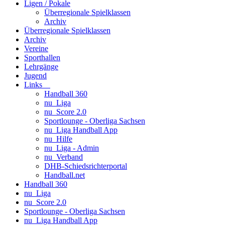
Ligen / Pokale
Überregionale Spielklassen
Archiv
Überregionale Spielklassen
Archiv
Vereine
Sporthallen
Lehrgänge
Jugend
Links
Handball 360
nu_Liga
nu_Score 2.0
Sportlounge - Oberliga Sachsen
nu_Liga Handball App
nu_Hilfe
nu_Liga - Admin
nu_Verband
DHB-Schiedsrichterportal
Handball.net
Handball 360
nu_Liga
nu_Score 2.0
Sportlounge - Oberliga Sachsen
nu_Liga Handball App