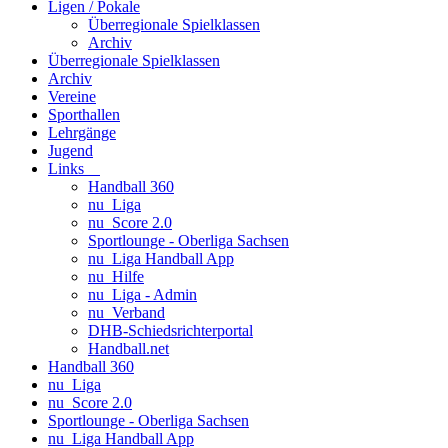
Ligen / Pokale
Überregionale Spielklassen
Archiv
Überregionale Spielklassen
Archiv
Vereine
Sporthallen
Lehrgänge
Jugend
Links
Handball 360
nu_Liga
nu_Score 2.0
Sportlounge - Oberliga Sachsen
nu_Liga Handball App
nu_Hilfe
nu_Liga - Admin
nu_Verband
DHB-Schiedsrichterportal
Handball.net
Handball 360
nu_Liga
nu_Score 2.0
Sportlounge - Oberliga Sachsen
nu_Liga Handball App