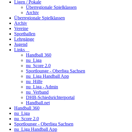
Ligen / Pokale
Überregionale Spielklassen
Archiv
Überregionale Spielklassen
Archiv
Vereine
Sporthallen
Lehrgänge
Jugend
Links
Handball 360
nu_Liga
nu_Score 2.0
Sportlounge - Oberliga Sachsen
nu_Liga Handball App
nu_Hilfe
nu_Liga - Admin
nu_Verband
DHB-Schiedsrichterportal
Handball.net
Handball 360
nu_Liga
nu_Score 2.0
Sportlounge - Oberliga Sachsen
nu_Liga Handball App