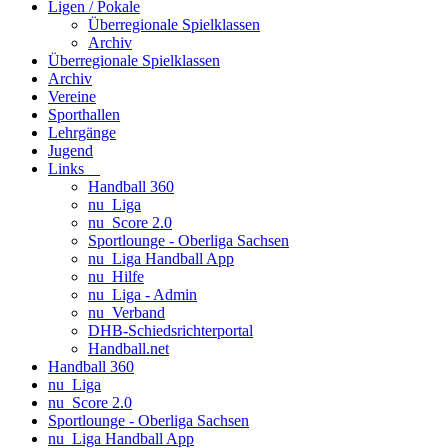
Ligen / Pokale
Überregionale Spielklassen
Archiv
Überregionale Spielklassen
Archiv
Vereine
Sporthallen
Lehrgänge
Jugend
Links
Handball 360
nu_Liga
nu_Score 2.0
Sportlounge - Oberliga Sachsen
nu_Liga Handball App
nu_Hilfe
nu_Liga - Admin
nu_Verband
DHB-Schiedsrichterportal
Handball.net
Handball 360
nu_Liga
nu_Score 2.0
Sportlounge - Oberliga Sachsen
nu_Liga Handball App