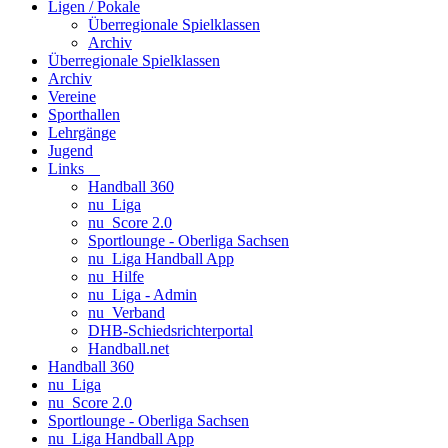
Ligen / Pokale
Überregionale Spielklassen
Archiv
Überregionale Spielklassen
Archiv
Vereine
Sporthallen
Lehrgänge
Jugend
Links
Handball 360
nu_Liga
nu_Score 2.0
Sportlounge - Oberliga Sachsen
nu_Liga Handball App
nu_Hilfe
nu_Liga - Admin
nu_Verband
DHB-Schiedsrichterportal
Handball.net
Handball 360
nu_Liga
nu_Score 2.0
Sportlounge - Oberliga Sachsen
nu_Liga Handball App