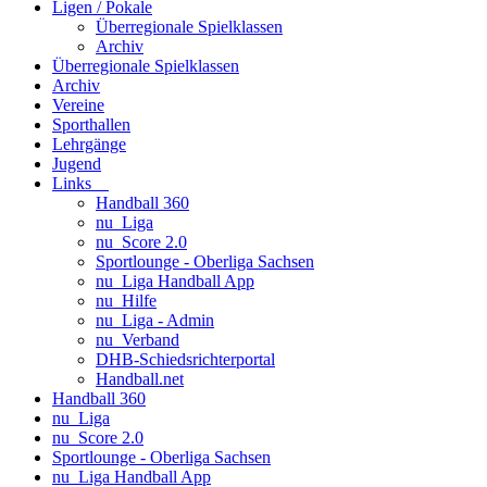
Ligen / Pokale
Überregionale Spielklassen
Archiv
Überregionale Spielklassen
Archiv
Vereine
Sporthallen
Lehrgänge
Jugend
Links
Handball 360
nu_Liga
nu_Score 2.0
Sportlounge - Oberliga Sachsen
nu_Liga Handball App
nu_Hilfe
nu_Liga - Admin
nu_Verband
DHB-Schiedsrichterportal
Handball.net
Handball 360
nu_Liga
nu_Score 2.0
Sportlounge - Oberliga Sachsen
nu_Liga Handball App