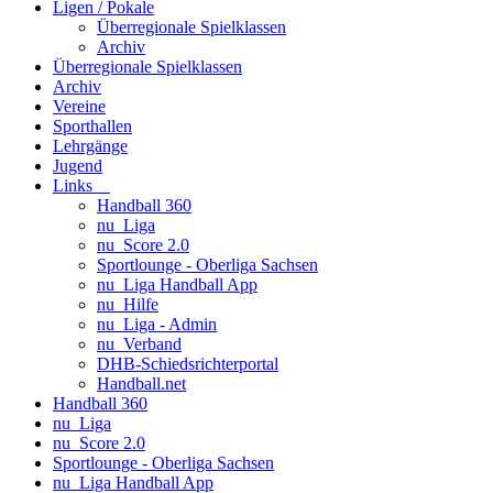
Ligen / Pokale
Überregionale Spielklassen
Archiv
Überregionale Spielklassen
Archiv
Vereine
Sporthallen
Lehrgänge
Jugend
Links
Handball 360
nu_Liga
nu_Score 2.0
Sportlounge - Oberliga Sachsen
nu_Liga Handball App
nu_Hilfe
nu_Liga - Admin
nu_Verband
DHB-Schiedsrichterportal
Handball.net
Handball 360
nu_Liga
nu_Score 2.0
Sportlounge - Oberliga Sachsen
nu_Liga Handball App