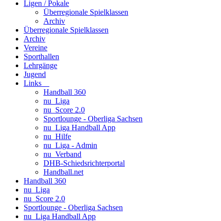
Ligen / Pokale
Überregionale Spielklassen
Archiv
Überregionale Spielklassen
Archiv
Vereine
Sporthallen
Lehrgänge
Jugend
Links
Handball 360
nu_Liga
nu_Score 2.0
Sportlounge - Oberliga Sachsen
nu_Liga Handball App
nu_Hilfe
nu_Liga - Admin
nu_Verband
DHB-Schiedsrichterportal
Handball.net
Handball 360
nu_Liga
nu_Score 2.0
Sportlounge - Oberliga Sachsen
nu_Liga Handball App