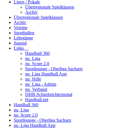
Ligen / Pokale
Überregionale Spielklassen
Archiv
Überregionale Spielklassen
Archiv
Vereine
Sporthallen
Lehrgänge
Jugend
Links
Handball 360
nu_Liga
nu_Score 2.0
Sportlounge - Oberliga Sachsen
nu_Liga Handball App
nu_Hilfe
nu_Liga - Admin
nu_Verband
DHB-Schiedsrichterportal
Handball.net
Handball 360
nu_Liga
nu_Score 2.0
Sportlounge - Oberliga Sachsen
nu_Liga Handball App