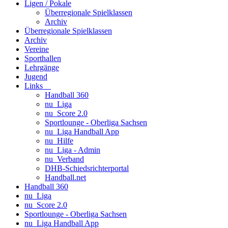
Ligen / Pokale
Überregionale Spielklassen
Archiv
Überregionale Spielklassen
Archiv
Vereine
Sporthallen
Lehrgänge
Jugend
Links
Handball 360
nu_Liga
nu_Score 2.0
Sportlounge - Oberliga Sachsen
nu_Liga Handball App
nu_Hilfe
nu_Liga - Admin
nu_Verband
DHB-Schiedsrichterportal
Handball.net
Handball 360
nu_Liga
nu_Score 2.0
Sportlounge - Oberliga Sachsen
nu_Liga Handball App