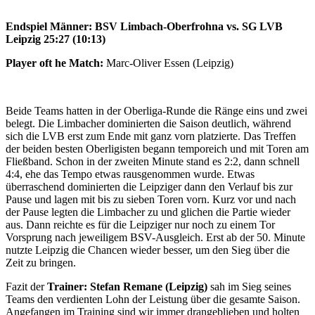
Endspiel Männer: BSV Limbach-Oberfrohna vs. SG LVB
Leipzig 25:27 (10:13)
Player oft he Match:
Marc-Oliver Essen (Leipzig)
Beide Teams hatten in der Oberliga-Runde die Ränge eins und zwei
belegt. Die Limbacher dominierten die Saison deutlich, während
sich die LVB erst zum Ende mit ganz vorn platzierte. Das Treffen
der beiden besten Oberligisten begann temporeich und mit Toren am
Fließband. Schon in der zweiten Minute stand es 2:2, dann schnell
4:4, ehe das Tempo etwas rausgenommen wurde. Etwas
überraschend dominierten die Leipziger dann den Verlauf bis zur
Pause und lagen mit bis zu sieben Toren vorn. Kurz vor und nach
der Pause legten die Limbacher zu und glichen die Partie wieder
aus. Dann reichte es für die Leipziger nur noch zu einem Tor
Vorsprung nach jeweiligem BSV-Ausgleich. Erst ab der 50. Minute
nutzte Leipzig die Chancen wieder besser, um den Sieg über die
Zeit zu bringen.
Fazit der
Trainer: Stefan Remane (Leipzig)
sah im Sieg seines
Teams den verdienten Lohn der Leistung über die gesamte Saison.
Angefangen im Training sind wir immer drangeblieben und holten