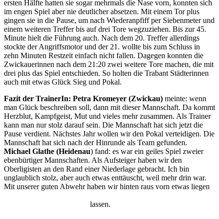
ersten Hälfte hatten sie sogar mehrmals die Nase vorn, konnten sich
im engen Spiel aber nie deutlicher absetzen. Mit einem Tor plus
gingen sie in die Pause, um nach Wiederanpfiff per Siebenmeter und
einem weiteren Treffer bis auf drei Tore wegzuziehen. Bis zur 45.
Minute hielt die Führung auch. Nach dem 20. Treffer allerdings
stockte der Angriffsmotor und der 21. wollte bis zum Schluss in
zehn Minuten Restzeit einfach nicht fallen. Dagegen konnten die
Zwickauerinnen nach dem 21:20 zwei weitere Tore machen, die mit
drei plus das Spiel entschieden. So holten die Trabant Städterinnen
auch mit etwas Glück Sieg und Pokal.
Fazit der TrainerIn: Petra Kromeyer (Zwickau)
meinte: wenn
man Glück beschreiben soll, dann mit dieser Mannschaft. Da kommt
Herzblut, Kampfgeist, Mut und vieles mehr zusammen. Als Trainer
kann man nur stolz darauf sein. Die Mannschaft hat sich jetzt die
Pause verdient. Nächstes Jahr wollen wir den Pokal verteidigen. Die
Mannschaft hat sich nach der Hinrunde als Team gefunden.
Michael Glathe (Heidenau
) fand: es war ein geiles Spiel zweier
ebenbürtiger Mannschaften. Als Aufsteiger haben wir den
Oberligisten an den Rand einer Niederlage gebracht. Ich bin
unglaublich stolz, aber auch etwas enttäuscht, weil mehr drin war.
Mit unserer guten Abwehr haben wir hinten raus vorn etwas liegen
lassen.