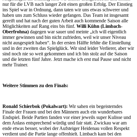
nur für die LVB nach langer Zeit einen großen Erfolg. Der Einstieg
ins Spiel war in Ordnung, dann taten wir uns etwas schwerer und
haben uns zum Schluss wieder gefangen. Das Team ist insgesamt
gereift und hat nach der guten Arbeit auch kommende Saison alle
Möglichkeiten auf Rang eins bis fünf.
Willi Kühn (Limbach-
Oberfrohna)
dagegen war sauer und meinte „ich will eigentlich
immer gewinnen und bin nicht zufrieden, weil wir unser Niveau
nicht ausgespielt haben“. In der ersten Hälfte fehlte die Einstellung
und in der zweiten das Spielglück. Wir sind leider Verlierer, aber wir
sind noch nie so weit gekommen und ich bin stolz auf die Saison
und die letzten fünf Jahre. Jetzt mache ich erst mal Pause und nicht
mehr Trainer.
Weitere Stimmen zu den Finals:
Ronald Schierbok (Pokalwart):
Wir sahen ein begeisterndes
Finale der Frauen und bei den Männern auch ein wunderbares
Endspiel. Beide Partien fanden vor einer jeweils super Kulisse und
dem Anlass entsprechend würdig und fair statt. Zwickau war am
ende etwas besser, wobei der Aufsteiger Heidenau vollen Respekt
verdient und die Partie lange offenhielt. Limbach kam bei den