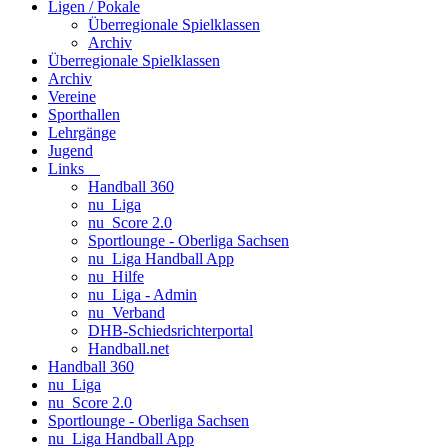
Ligen / Pokale
Überregionale Spielklassen
Archiv
Überregionale Spielklassen
Archiv
Vereine
Sporthallen
Lehrgänge
Jugend
Links
Handball 360
nu_Liga
nu_Score 2.0
Sportlounge - Oberliga Sachsen
nu_Liga Handball App
nu_Hilfe
nu_Liga - Admin
nu_Verband
DHB-Schiedsrichterportal
Handball.net
Handball 360
nu_Liga
nu_Score 2.0
Sportlounge - Oberliga Sachsen
nu_Liga Handball App