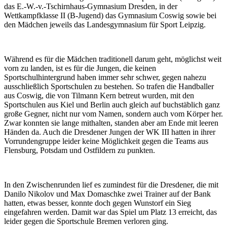
das E.-W.-v.-Tschirnhaus-Gymnasium Dresden, in der
Wettkampfklasse II (B-Jugend) das Gymnasium Coswig sowie bei
den Mädchen jeweils das Landesgymnasium für Sport Leipzig.
Während es für die Mädchen traditionell darum geht, möglichst weit
vorn zu landen, ist es für die Jungen, die keinen
Sportschulhintergrund haben immer sehr schwer, gegen nahezu
ausschließlich Sportschulen zu bestehen. So trafen die Handballer
aus Coswig, die von Tilmann Kern betreut wurden, mit den
Sportschulen aus Kiel und Berlin auch gleich auf buchstäblich ganz
große Gegner, nicht nur vom Namen, sondern auch vom Körper her.
Zwar konnten sie lange mithalten, standen aber am Ende mit leeren
Händen da. Auch die Dresdener Jungen der WK III hatten in ihrer
Vorrundengruppe leider keine Möglichkeit gegen die Teams aus
Flensburg, Potsdam und Ostfildern zu punkten.
In den Zwischenrunden lief es zumindest für die Dresdener, die mit
Danilo Nikolov und Max Domaschke zwei Trainer auf der Bank
hatten, etwas besser, konnte doch gegen Wunstorf ein Sieg
eingefahren werden. Damit war das Spiel um Platz 13 erreicht, das
leider gegen die Sportschule Bremen verloren ging.