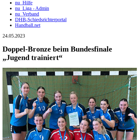
nu_Hilfe
nu_Liga - Admin
nu_Verband
DHB-Schiedsrichterportal
Handball.net
24.05.2023
Doppel-Bronze beim Bundesfinale
„Jugend trainiert“