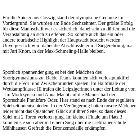
Für die Spieler aus Coswig stand der olympische Gedanke im
Vordergrund. Sie wurden am Ende Sechzehnter. Der größte Erfolg
für diese Mannschaft war es sicherlich, dabei sein zu dürfen und die
Veranstaltung an sich zu erleben. So konnte auch das ein oder
andere touristische Highlight der Hauptstadt besucht werden.
Unvergesslich wird dabei die Abschlussfeier mit Siegerehrung, u.a.
mit Juri Knorr, in der Max-Schmeling-Halle bleiben.
Sportlich spannender ging es bei den Mädchen des
Sportgymnasiums zu. Beide Teams konnten sich verlustpunktfrei
durch die Vor- und Zwischenrunden spielen. Im Halbfinale der
Wettkampfklasse III trafen die Leipzigerinnen unter der Leitung von
Tim Modrzynski und Anna Macht auf die Mannschaft der
Sportschule Frankfurt/ Oder. Hier stand es nach Ende der regulären
Spielzeit unentschieden. In der Verlängerung hatten unsere Mädchen
leider nicht das Quäntchen Glück auf ihrer Seite, so dass dieses
Spiel mit 2 Toren verloren ging. Im kleinen Finale um Platz 3
konnten sie sich aber mit einem Sieg über die Liebfrauenschule
Mühlhausen Grefrath die Bronzemedaille erkämpfen.