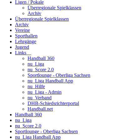
Ligen / Pokale
Überregionale Spielklassen
Archiv
Überregionale Spielklassen
Archiv
Vereine
Sporthallen
Lehrgänge
Jugend
Links
Handball 360
nu_Liga
nu_Score 2.0
Sportlounge - Oberliga Sachsen
nu_Liga Handball App
nu_Hilfe
nu_Liga - Admin
nu_Verband
DHB-Schiedsrichterportal
Handball.net
Handball 360
nu_Liga
nu_Score 2.0
Sportlounge - Oberliga Sachsen
nu_Liga Handball App