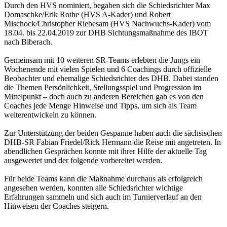
Durch den HVS nominiert, begaben sich die Schiedsrichter Max
Domaschke/Erik Rothe (HVS A-Kader) und Robert
Mischock/Christopher Riebesam (HVS Nachwuchs-Kader) vom
18.04. bis 22.04.2019 zur DHB Sichtungsmaßnahme des IBOT
nach Biberach.
Gemeinsam mit 10 weiteren SR-Teams erlebten die Jungs ein
Wochenende mit vielen Spielen und 6 Coachings durch offizielle
Beobachter und ehemalige Schiedsrichter des DHB. Dabei standen
die Themen Persönlichkeit, Stellungsspiel und Progression im
Mittelpunkt – doch auch zu anderen Bereichen gab es von den
Coaches jede Menge Hinweise und Tipps, um sich als Team
weiterentwickeln zu können.
Zur Unterstützung der beiden Gespanne haben auch die sächsischen
DHB-SR Fabian Friedel/Rick Hermann die Reise mit angetreten. In
abendlichen Gesprächen konnte mit ihrer Hilfe der aktuelle Tag
ausgewertet und der folgende vorbereitet werden.
Für beide Teams kann die Maßnahme durchaus als erfolgreich
angesehen werden, konnten alle Schiedsrichter wichtige
Erfahrungen sammeln und sich auch im Turnierverlauf an den
Hinweisen der Coaches steigern.