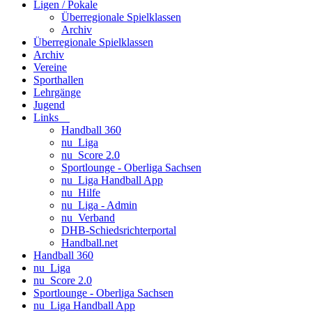
Ligen / Pokale
Überregionale Spielklassen
Archiv
Überregionale Spielklassen
Archiv
Vereine
Sporthallen
Lehrgänge
Jugend
Links
Handball 360
nu_Liga
nu_Score 2.0
Sportlounge - Oberliga Sachsen
nu_Liga Handball App
nu_Hilfe
nu_Liga - Admin
nu_Verband
DHB-Schiedsrichterportal
Handball.net
Handball 360
nu_Liga
nu_Score 2.0
Sportlounge - Oberliga Sachsen
nu_Liga Handball App