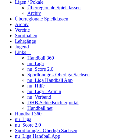
Ligen / Pokale
Überregionale Spielklassen
Archiv
Überregionale Spielklassen
Archiv
Vereine
Sporthallen
Lehrgänge
Jugend
Links
Handball 360
nu_Liga
nu_Score 2.0
Sportlounge - Oberliga Sachsen
nu_Liga Handball App
nu_Hilfe
nu_Liga - Admin
nu_Verband
DHB-Schiedsrichterportal
Handball.net
Handball 360
nu_Liga
nu_Score 2.0
Sportlounge - Oberliga Sachsen
nu_Liga Handball App