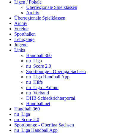
Ligen / Pokale
Überregionale Spielklassen
Archiv
Überregionale Spielklassen
Archiv
Vereine
Sporthallen
Lehrgänge
Jugend
Links
Handball 360
nu_Liga
nu_Score 2.0
Sportlounge - Oberliga Sachsen
nu_Liga Handball App
nu_Hilfe
nu_Liga - Admin
nu_Verband
DHB-Schiedsrichterportal
Handball.net
Handball 360
nu_Liga
nu_Score 2.0
Sportlounge - Oberliga Sachsen
nu_Liga Handball App