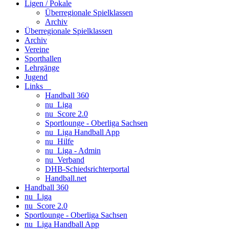
Ligen / Pokale
Überregionale Spielklassen
Archiv
Überregionale Spielklassen
Archiv
Vereine
Sporthallen
Lehrgänge
Jugend
Links
Handball 360
nu_Liga
nu_Score 2.0
Sportlounge - Oberliga Sachsen
nu_Liga Handball App
nu_Hilfe
nu_Liga - Admin
nu_Verband
DHB-Schiedsrichterportal
Handball.net
Handball 360
nu_Liga
nu_Score 2.0
Sportlounge - Oberliga Sachsen
nu_Liga Handball App