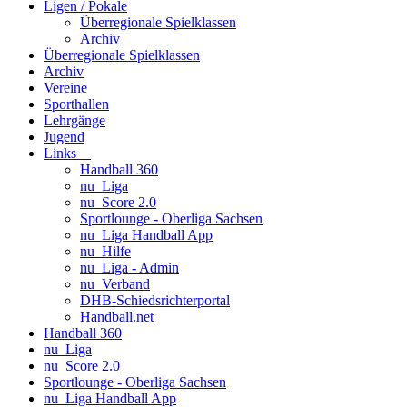
Ligen / Pokale
Überregionale Spielklassen
Archiv
Überregionale Spielklassen
Archiv
Vereine
Sporthallen
Lehrgänge
Jugend
Links
Handball 360
nu_Liga
nu_Score 2.0
Sportlounge - Oberliga Sachsen
nu_Liga Handball App
nu_Hilfe
nu_Liga - Admin
nu_Verband
DHB-Schiedsrichterportal
Handball.net
Handball 360
nu_Liga
nu_Score 2.0
Sportlounge - Oberliga Sachsen
nu_Liga Handball App