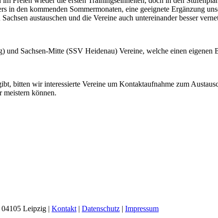
 Freien wieder die ersten Trainingseinheiten, doch in den Stufenplän
nders in den kommenden Sommermonaten, eine geeignete Ergänzung unse
Sachsen austauschen und die Vereine auch untereinander besser verne
und Sachsen-Mitte (SSV Heidenau) Vereine, welche einen eigenen Be
ibt, bitten wir interessierte Vereine um Kontaktaufnahme zum Austaus
r meistern können.
 04105 Leipzig |
Kontakt
|
Datenschutz
|
Impressum