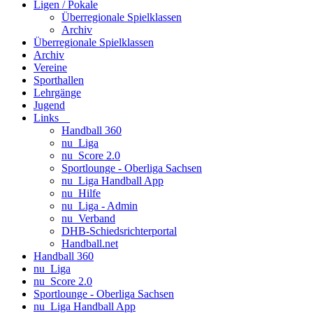
Ligen / Pokale
Überregionale Spielklassen
Archiv
Überregionale Spielklassen
Archiv
Vereine
Sporthallen
Lehrgänge
Jugend
Links
Handball 360
nu_Liga
nu_Score 2.0
Sportlounge - Oberliga Sachsen
nu_Liga Handball App
nu_Hilfe
nu_Liga - Admin
nu_Verband
DHB-Schiedsrichterportal
Handball.net
Handball 360
nu_Liga
nu_Score 2.0
Sportlounge - Oberliga Sachsen
nu_Liga Handball App