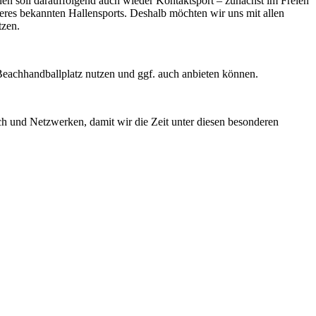
en soll darauffolgend auch wieder Kontaktsport – zunächst im Freien
res bekannten Hallensports. Deshalb möchten wir uns mit allen
tzen.
achhandballplatz nutzen und ggf. auch anbieten können.
ch und Netzwerken, damit wir die Zeit unter diesen besonderen