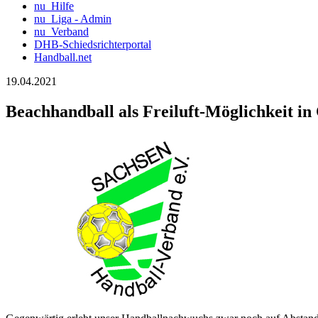
nu_Hilfe
nu_Liga - Admin
nu_Verband
DHB-Schiedsrichterportal
Handball.net
19.04.2021
Beachhandball als Freiluft-Möglichkeit in