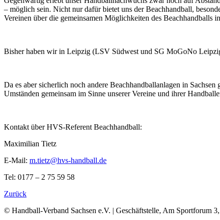
Gegenwärtig erlebt unser Handballnachwuchs zwar noch auf Abstand im
– möglich sein. Nicht nur dafür bietet uns der Beachhandball, beso
Vereinen über die gemeinsamen Möglichkeiten des Beachhandballs in 
Bisher haben wir in Leipzig (LSV Südwest und SG MoGoNo Leipzig) 
Da es aber sicherlich noch andere Beachhandballanlagen in Sachsen g
Umständen gemeinsam im Sinne unserer Vereine und ihrer Handballe
Kontakt über HVS-Referent Beachhandball:
Maximilian Tietz
E-Mail:
m.tietz@hvs-handball.de
Tel: 0177 – 2 75 59 58
Zurück
© Handball-Verband Sachsen e.V. | Geschäftstelle, Am Sportforum 3,