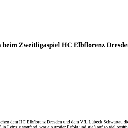
ffen beim Zweitligaspiel HC Elbflorenz Dre
chen dem HC Elbflorenz Dresden und dem VfL Lübeck Schwartau die z
2023 in Leipzig stattfand, war ein großer Erfolg und stieß auf so viel pos