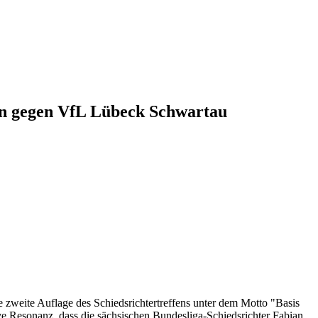
sden gegen VfL Lübeck Schwartau
weite Auflage des Schiedsrichtertreffens unter dem Motto "Basis
itive Resonanz, dass die sächsischen Bundesliga-Schiedsrichter Fabian