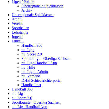
Ligen / Pokale
Überregionale Spielklassen
Archiv
Überregionale Spielklassen
Archiv
Vereine
Sporthallen
Lehrgänge
Jugend
Links
Handball 360
nu_Liga
nu_Score 2.0
Sportlounge - Oberliga Sachsen
nu_Liga Handball App
nu_Hilfe
nu_Liga - Admin
nu_Verband
DHB-Schiedsrichterportal
Handball.net
Handball 360
nu_Liga
nu_Score 2.0
Sportlounge - Oberliga Sachsen
nu_Liga Handball App