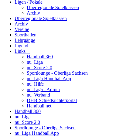
Ligen / Pokale
Überregionale Spielklassen
Archiv
Überregionale Spielklassen
Archiv
Vereine
Sporthallen
Lehrgänge
Jugend
Links
Handball 360
nu_Liga
nu_Score 2.0
Sportlounge - Oberliga Sachsen
nu_Liga Handball App
nu_Hilfe
nu_Liga - Admin
nu_Verband
DHB-Schiedsrichterportal
Handball.net
Handball 360
nu_Liga
nu_Score 2.0
Sportlounge - Oberliga Sachsen
nu_Liga Handball App