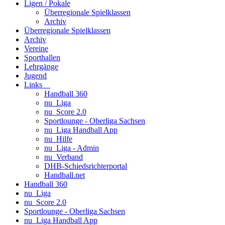
Ligen / Pokale
Überregionale Spielklassen
Archiv
Überregionale Spielklassen
Archiv
Vereine
Sporthallen
Lehrgänge
Jugend
Links
Handball 360
nu_Liga
nu_Score 2.0
Sportlounge - Oberliga Sachsen
nu_Liga Handball App
nu_Hilfe
nu_Liga - Admin
nu_Verband
DHB-Schiedsrichterportal
Handball.net
Handball 360
nu_Liga
nu_Score 2.0
Sportlounge - Oberliga Sachsen
nu_Liga Handball App