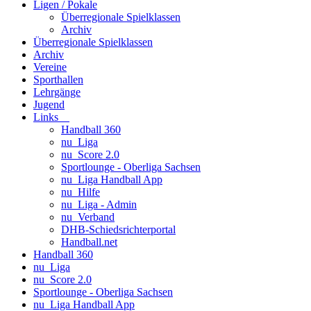
Ligen / Pokale
Überregionale Spielklassen
Archiv
Überregionale Spielklassen
Archiv
Vereine
Sporthallen
Lehrgänge
Jugend
Links
Handball 360
nu_Liga
nu_Score 2.0
Sportlounge - Oberliga Sachsen
nu_Liga Handball App
nu_Hilfe
nu_Liga - Admin
nu_Verband
DHB-Schiedsrichterportal
Handball.net
Handball 360
nu_Liga
nu_Score 2.0
Sportlounge - Oberliga Sachsen
nu_Liga Handball App