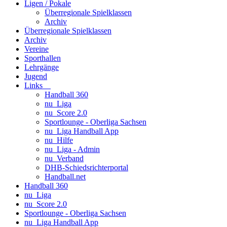
Ligen / Pokale
Überregionale Spielklassen
Archiv
Überregionale Spielklassen
Archiv
Vereine
Sporthallen
Lehrgänge
Jugend
Links
Handball 360
nu_Liga
nu_Score 2.0
Sportlounge - Oberliga Sachsen
nu_Liga Handball App
nu_Hilfe
nu_Liga - Admin
nu_Verband
DHB-Schiedsrichterportal
Handball.net
Handball 360
nu_Liga
nu_Score 2.0
Sportlounge - Oberliga Sachsen
nu_Liga Handball App